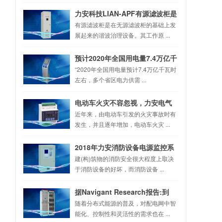
力安科技LIAN-APF有源滤波柜是
理想的滤波设备之一
有源滤波柜是在无源滤波柜的基础上发
展起来的谐波治理设备。其工作原 ...
预计2020年全国用电量7.4万亿千
瓦时 多省区趋紧
“2020年全国用电量预计7.4万亿千瓦时
左右，多个省区电力供需 ...
电动车火灾不容忽视，力安电气
火灾监控系统来帮忙
近年来，由电动车引发的火灾事故时有
发生，并且逐年增加，电动车火灾 ...
2018年力安消防设备电源监控系
统的组成及安装
建(构)筑物的消防安全很大程度上取决
于消防设备的好坏，而消防设备 ...
据Navigant Research报告:到
2027年电网边缘计算和分布式智
随着分布式能源的普及，对配电网中智
能化、控制性和灵活性的需求也在 ...
能市场将达65亿美元