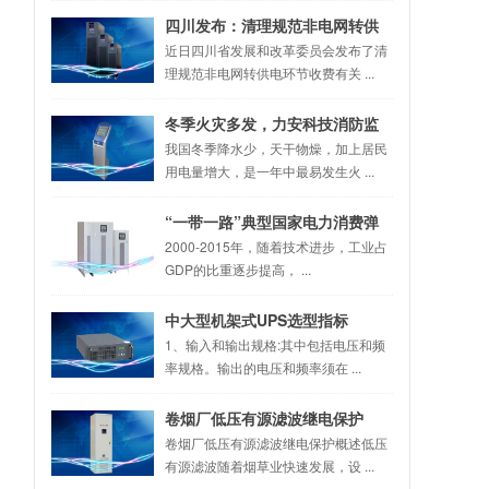
四川发布：清理规范非电网转供
电环节收费有关事项(征求意见稿)
近日四川省发展和改革委员会发布了清
理规范非电网转供电环节收费有关 ...
冬季火灾多发，力安科技消防监
控设备成解决之道
我国冬季降水少，天干物燥，加上居民
用电量增大，是一年中最易发生火 ...
“一带一路”典型国家电力消费弹
性系数
2000-2015年，随着技术进步，工业占
GDP的比重逐步提高， ...
中大型机架式UPS选型指标
1、输入和输出规格:其中包括电压和频
率规格。输出的电压和频率须在 ...
卷烟厂低压有源滤波继电保护
卷烟厂低压有源滤波继电保护概述低压
有源滤波随着烟草业快速发展，设 ...