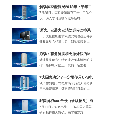
解读国家能源局2018年上半年工
作综述
7月26日，国家能源局召开年中工作会
议，深入学习贯彻习近平新时代 ...
调试、安装力安消防远程监控系
统需要掌握的几个关键因素
一、质量控制要求系统安装包括组件安
装和系统布线等内容，消防远程监 ...
必读：有源滤波和无源滤波的区
别
滤波是将信号中特定波段频率滤除的操
作，是抑制和防止干扰的一项重要 ...
7大因素决定了一定要使用UPS电
源和EPS电源，电气人都知道！
我们都知道，市电带动了我们大部分的
用电负荷情况，满足着我们日常的 ...
我国首根500千伏（含软接头）海
缆刷新世界纪录
7月11日，海底电缆——这项国之重器
研发获得重大突破。由宁波东方 ...